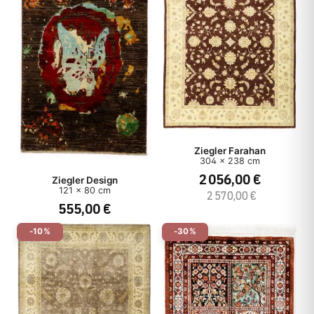
Ziegler Farahan
304 x 238 cm
2 056,00 €
Ziegler Design
121 x 80 cm
2 570,00 €
555,00 €
-10%
-30%