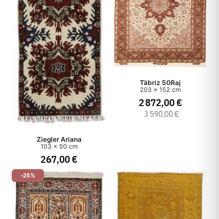
Täbriz 50Raj
203 x 152 cm
2 872,00 €
3 590,00 €
Ziegler Ariana
103 x 50 cm
267,00 €
-25%