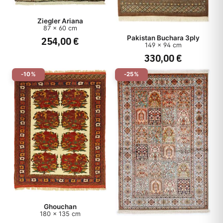
Ziegler Ariana
87 x 60 cm
Pakistan Buchara 3ply
254,00 €
149 x 94 cm
330,00 €
-10%
-25%
Ghouchan
180 x 135 cm