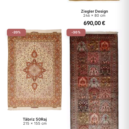
Ziegler Design
246 x 80 cm
690,00 €
-20%
-30%
Täbriz 50Raj
215 x 155 cm