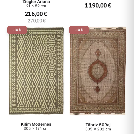
Ziegler Ariana
1 190,00 €
91 x 59 cm
Origine
216,00 €
270,00 €
Style
-10%
-10%
Type
Prix
Kilim Modernes
Täbriz 50Raj
305 x 194 cm
305 x 202 cm