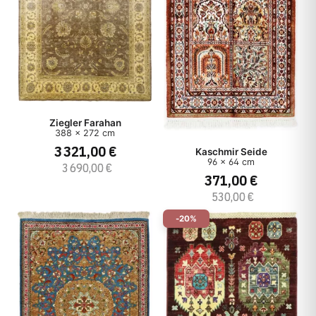
Ziegler Farahan
388 x 272 cm
3 321,00 €
Kaschmir Seide
96 x 64 cm
3 690,00 €
371,00 €
530,00 €
-20%