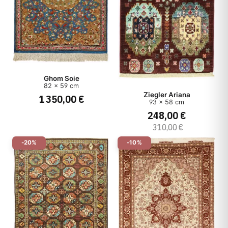
Ghom Soie
82 x 59 cm
Ziegler Ariana
1 350,00 €
93 x 58 cm
248,00 €
310,00 €
-20%
-10%