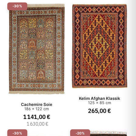
-30%
Kelim Afghan Klassik
125 x 85 cm
Cachemire Soie
265,00 €
186 x 122 cm
1 141,00 €
1 630,00 €
-30%
-20%