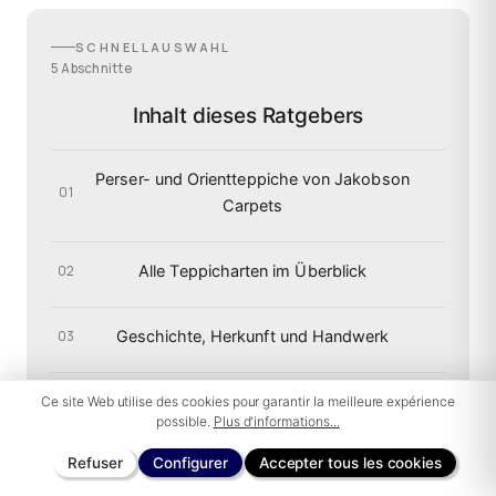
SCHNELLAUSWAHL
5 Abschnitte
Inhalt dieses Ratgebers
Perser- und Orientteppiche von Jakobson
01
Carpets
Alle Teppicharten im Überblick
02
Geschichte, Herkunft und Handwerk
03
Perser- und Orientteppiche online kaufen
Ce site Web utilise des cookies pour garantir la meilleure expérience
04
possible.
Plus d'informations...
Refuser
Configurer
Accepter tous les cookies
Häufige Fragen
05