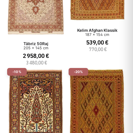
Kelim Afghan Klassik
187 x 154 cm
539,00 €
Täbriz 50Raj
205 x 145 cm
770,00 €
2 958,00 €
3 480,00 €
-10%
-20%