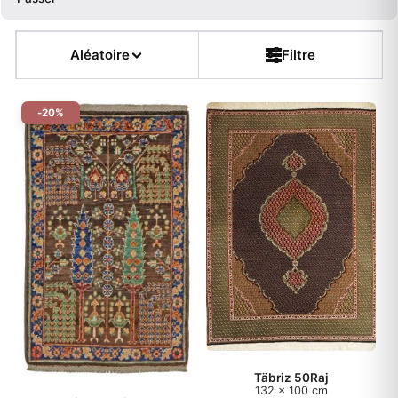
Tailles populaires
Aléatoire
Filtre
Type de tapis
-20%
Couleur
Forme
Fleur
Muster
Chaîne
Épaisseur
Täbriz 50Raj
132 x 100 cm