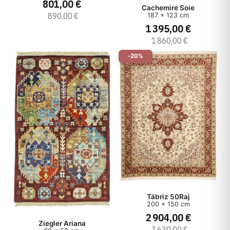
801,00 €
Cachemire Soie
890,00 €
187 x 123 cm
1 395,00 €
1 860,00 €
-20%
Täbriz 50Raj
200 x 150 cm
2 904,00 €
Ziegler Ariana
3 630,00 €