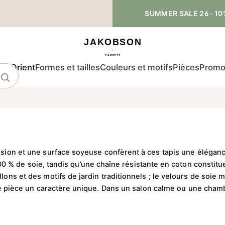
SUMMER SALE 26 · 10
 d'Orient
Formes et tailles
Couleurs et motifs
Pièces
Promo
ision et une surface soyeuse confèrent à ces tapis une élégan
 % de soie, tandis qu’une chaîne résistante en coton constitue
lons et des motifs de jardin traditionnels ; le velours de soie
 pièce un caractère unique. Dans un salon calme ou une chambre