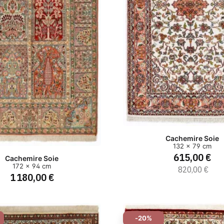
Cachemire Soie
132 x 79 cm
615,00 €
Cachemire Soie
172 x 94 cm
820,00 €
1 180,00 €
-20%