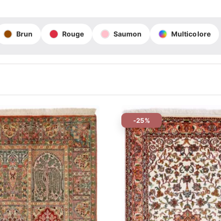
Brun
Rouge
Saumon
Multicolore
-25%