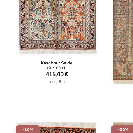
Kaschmir Seide
95 x 64 cm
416,00 €
520,00 €
-30%
-30%