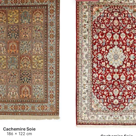
Cachemire Soie
186 x 122 cm