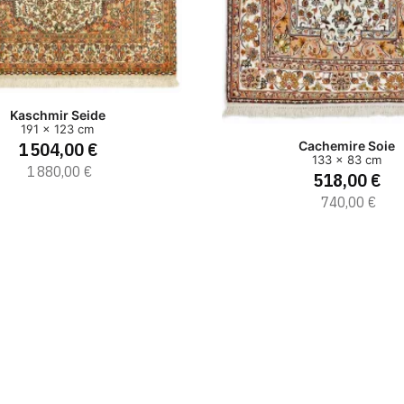
Kaschmir Seide
191 x 123 cm
1 504,00 €
Cachemire Soie
133 x 83 cm
1 880,00 €
518,00 €
740,00 €