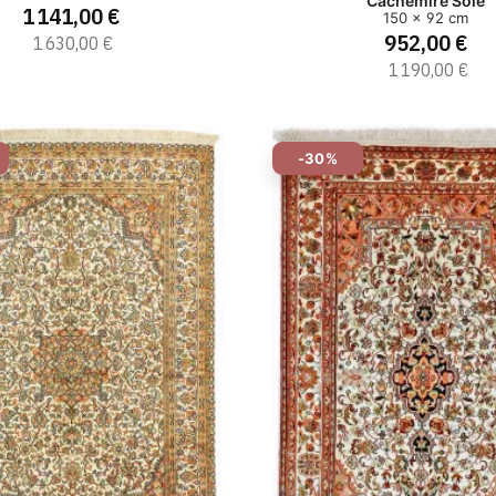
Cachemire Soie
1 141,00 €
150 x 92 cm
952,00 €
1 630,00 €
1 190,00 €
-30%