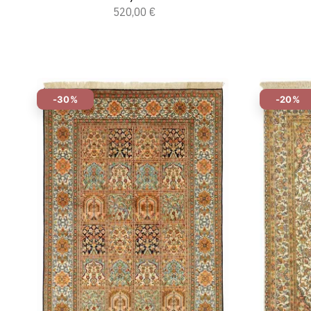
520,00 €
-30%
-20%