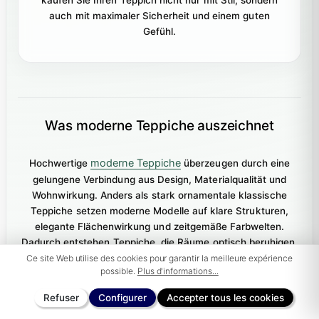
auch mit maximaler Sicherheit und einem guten
Gefühl.
Was moderne Teppiche auszeichnet
moderne Teppiche
Hochwertige
überzeugen durch eine
gelungene Verbindung aus Design, Materialqualität und
Wohnwirkung. Anders als stark ornamentale klassische
Teppiche setzen moderne Modelle auf klare Strukturen,
elegante Flächenwirkung und zeitgemäße Farbwelten.
Dadurch entstehen Teppiche, die Räume optisch beruhigen,
stilvoll ergänzen und dennoch eine starke Präsenz entfalten.
Ce site Web utilise des cookies pour garantir la meilleure expérience
possible.
Plus d'informations...
Die wichtigsten Merkmale moderner Teppiche sind in der
Tabelle zusammengefasst.
Refuser
Configurer
Accepter tous les cookies