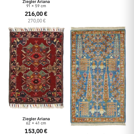
Ziegler Ariana
91 x 59 cm
Origine
216,00 €
270,00 €
Style
Type
Prix
Ziegler Ariana
62 x 41 cm
153,00 €