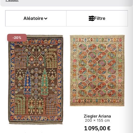
Tailles populaires
Aléatoire
Filtre
Type de tapis
-20%
Couleur
Forme
Fleur
Muster
Chaîne
Ziegler Ariana
200 x 155 cm
Épaisseur
1 095,00 €