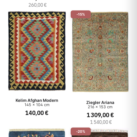
260,00 €
-15%
Kelim Afghan Modern
Ziegler Ariana
145 x 104 cm
216 x 153 cm
140,00 €
1 309,00 €
1 540,00 €
-20%