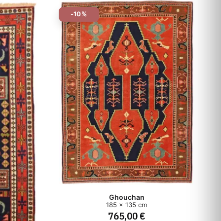
-10%
Ghouchan
185 x 135 cm
765,00 €