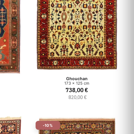
Ghouchan
173 x 125 cm
738,00 €
820,00 €
-10%