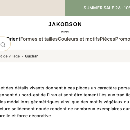
SUMMER SALE 26 · 10
 d'Orient
Formes et tailles
Couleurs et motifs
Pièces
Promo
 de village
Quchan
et des détails vivants donnent à ces pièces un caractère per
ent du nord-est de l’Iran et sont étroitement liés aux tradi
s médaillons géométriques ainsi que des motifs végétaux ou ani
tructure solidement nouée rendent de nombreux exemplaires dura
relle et force décorative.