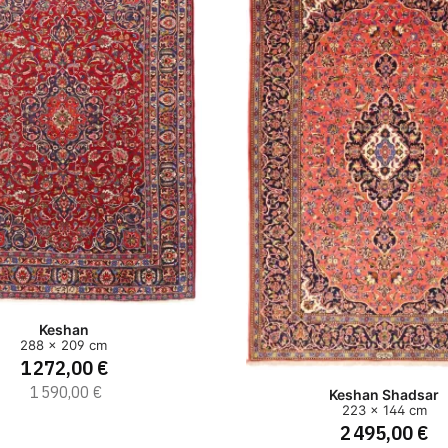
Keshan
288 x 209 cm
1 272,00 €
1 590,00 €
Keshan Shadsar
223 x 144 cm
2 495,00 €