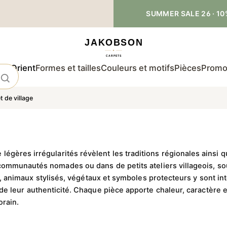
SUMMER SALE 26 · 10
 d'Orient
Formes et tailles
Couleurs et motifs
Pièces
Promo
 de village
 légères irrégularités révèlent les traditions régionales ainsi
 communautés nomades ou dans de petits ateliers villageois, s
animaux stylisés, végétaux et symboles protecteurs y sont int
de leur authenticité. Chaque pièce apporte chaleur, caractère et
rain.