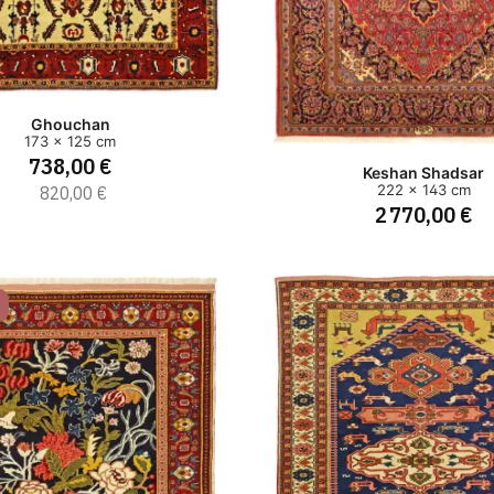
Ghouchan
173 x 125 cm
738,00 €
Keshan Shadsar
820,00 €
222 x 143 cm
2 770,00 €