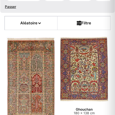
Passer
Tailles populaires
Aléatoire
Filtre
Type de tapis
Couleur
Forme
Fleur
Muster
Chaîne
Ghouchan
180 x 138 cm