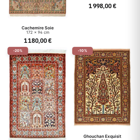
Épaisseur
1 998,00 €
Origine
Cachemire Soie
172 x 94 cm
Style
1 180,00 €
-20%
-10%
Type
Prix
Ghouchan Exquisit