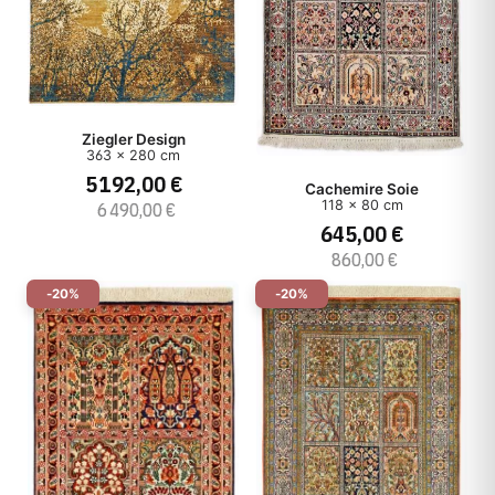
Ziegler Design
363 x 280 cm
5 192,00 €
Cachemire Soie
118 x 80 cm
6 490,00 €
645,00 €
860,00 €
-20%
-20%